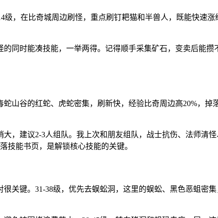
-14级，在比奇城周边刷怪，重点刷钉耙猫和半兽人，既能快速
怪的同时能凑技能，一举两得。记得顺手采集矿石，变卖后能攒
毒蛇山谷的红蛇、虎蛇密集，刷新快，经验比奇周边高20%，
大，建议2-3人组队。我上次和朋友组队，战士抗伤、法师清
掉落技能书页，是解锁核心技能的关键。
对很关键。31-38级，优先去蜈蚣洞，这里的蜈蚣、黑色恶蛆