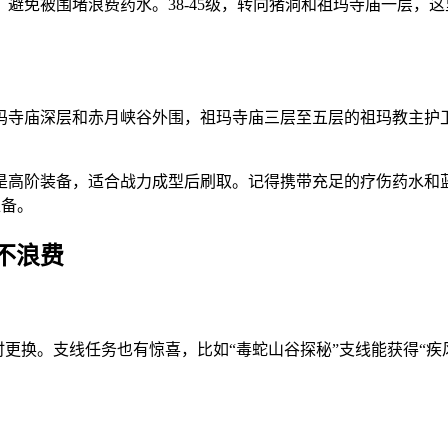
避免被围堵浪费药水。38-45级，转向猪洞和祖玛寺庙一层，
祖玛寺庙深层和赤月峡谷外围，祖玛寺庙三层至五层的祖玛教主护
是高阶装备，适合战力成型后刷取。记得携带充足的疗伤药水和
准备。
不浪费
时更换。支线任务也有惊喜，比如“毒蛇山谷探秘”支线能获得“