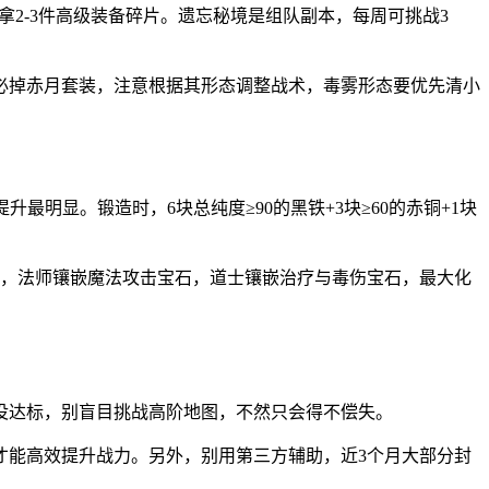
拿2-3件高级装备碎片。遗忘秘境是组队副本，每周可挑战3
击杀必掉赤月套装，注意根据其形态调整战术，毒雾形态要优先清小
明显。锻造时，6块总纯度≥90的黑铁+3块≥60的赤铜+1块
石，法师镶嵌魔法攻击宝石，道士镶嵌治疗与毒伤宝石，最大化
没达标，别盲目挑战高阶地图，不然只会得不偿失。
才能高效提升战力。另外，别用第三方辅助，近3个月大部分封