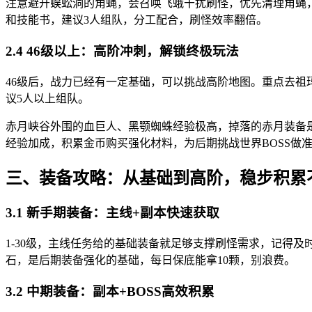
注意避开蜈蚣洞的角蝇，会召唤飞蛾干扰刷怪，优先清理角蝇，
和技能书，建议3人组队，分工配合，刷怪效率翻倍。
2.4 46级以上：高阶冲刺，解锁终极玩法
46级后，战力已经有一定基础，可以挑战高阶地图。重点去
议5人以上组队。
赤月峡谷外围的血巨人、黑颚蜘蛛经验极高，掉落的赤月装备
经验加成，积累金币购买强化材料，为后期挑战世界BOSS做
三、装备攻略：从基础到高阶，稳步积累
3.1 新手期装备：主线+副本快速获取
1-30级，主线任务给的基础装备就足够支撑刷怪需求，记得及
石，是后期装备强化的基础，每日保底能拿10颗，别浪费。
3.2 中期装备：副本+BOSS高效积累