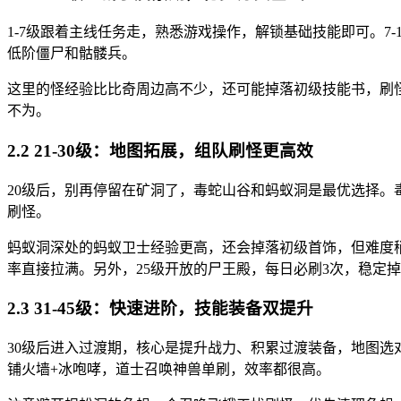
1-7级跟着主线任务走，熟悉游戏操作，解锁基础技能即可。7
低阶僵尸和骷髅兵。
这里的怪经验比比奇周边高不少，还可能掉落初级技能书，刷
不为。
2.2 21-30级：地图拓展，组队刷怪更高效
20级后，别再停留在矿洞了，毒蛇山谷和蚂蚁洞是最优选择。
刷怪。
蚂蚁洞深处的蚂蚁卫士经验更高，还会掉落初级首饰，但难度稍
率直接拉满。另外，25级开放的尸王殿，每日必刷3次，稳定
2.3 31-45级：快速进阶，技能装备双提升
30级后进入过渡期，核心是提升战力、积累过渡装备，地图选
铺火墙+冰咆哮，道士召唤神兽单刷，效率都很高。