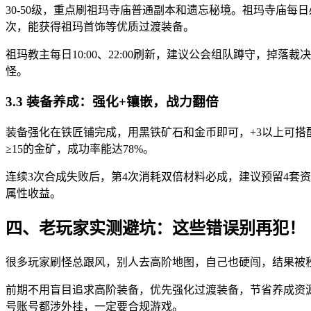
30-50级，重点刷祖玛寺庙普通副本和遗忘秘境。祖玛寺庙每
次，能获得祖玛首饰等优质过渡装备。
祖玛教主每日10:00、22:00刷新，建议公会组队蹲守，
怪。
3.3 装备养成：强化+镶嵌，战力翻倍
装备强化在铁匠铺完成，用黑铁矿石和金币即可，+3以上可搭配
≥15的金矿，成功率能达78%。
连续3次合成失败后，第4次消耗双倍材料必成，建议预留4套
属性收益。
四、老玩家实测避坑：这些错误别再犯！
很多玩家刷怪总跟风，别人去高阶地图，自己也硬闯，结果被
前期不用盲目追求高阶装备，优先强化过渡装备，节省养成资
号账号都涉外挂，一定要合规游戏。